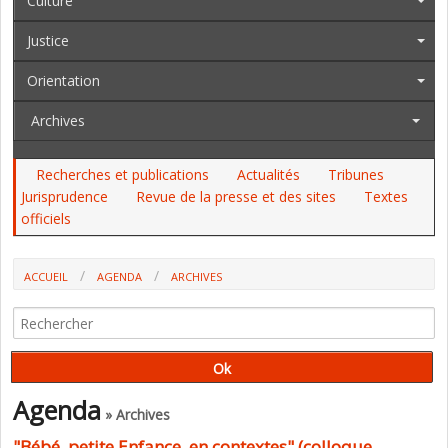
Culture
Justice
Orientation
Archives
Recherches et publications
Actualités
Tribunes
Jurisprudence
Revue de la presse et des sites
Textes
officiels
ACCUEIL
AGENDA
ARCHIVES
"BÉBÉ, PETITE ENFANCE, EN CONTEXTES" (COLLOQUE
INTERDISCIPLINAIRE INTERNATIONAL)
Agenda
» Archives
"Bébé, petite Enfance, en contextes" (colloque