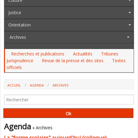
Culture
Justice
Orientation
Archives
Recherches et publications
Actualités
Tribunes
Jurisprudence
Revue de la presse et des sites
Textes
officiels
ACCUEIL
AGENDA
ARCHIVES
LA "FORME SCOLAIRE" AUJOURD'HUI (COLLOQUE)
Agenda
» Archives
La "forme scolaire" aujourd'hui (colloque)