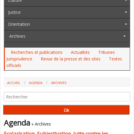
Culture
Justice
Orientation
Archives
Recherches et publications
Actualités
Tribunes
Jurisprudence
Revue de la presse et des sites
Textes
officiels
ACCUEIL
AGENDA
ARCHIVES
SCOLARISATION, SUBJECTIVATION, LUTTE CONTRE LES INÉGALITÉS,
DIALOGUES AVEC JEAN-YVES ROCHEX
Agenda
» Archives
Scolarisation, Subjectivation, lutte contre les