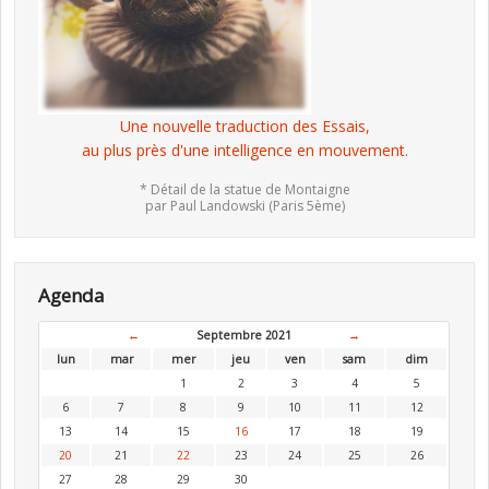
Une nouvelle traduction des Essais,
au plus près d'une intelligence en mouvement.
* Détail de la statue de Montaigne
par Paul Landowski (Paris 5ème)
Agenda
←
Septembre 2021
→
lun
mar
mer
jeu
ven
sam
dim
1
2
3
4
5
6
7
8
9
10
11
12
13
14
15
16
17
18
19
20
21
22
23
24
25
26
27
28
29
30