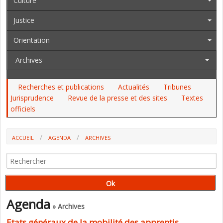
Culture
Justice
Orientation
Archives
Recherches et publications
Actualités
Tribunes
Jurisprudence
Revue de la presse et des sites
Textes
officiels
ACCUEIL
AGENDA
ARCHIVES
ETATS GÉNÉRAUX DE LA MOBILITÉ DES APPRENTIS
Agenda
» Archives
Etats généraux de la mobilité des apprentis