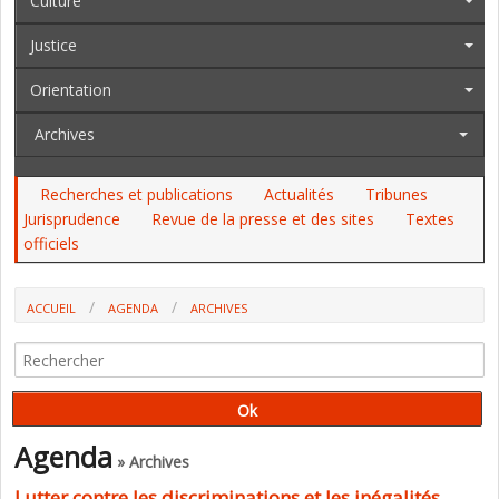
Culture
Justice
Orientation
Archives
Recherches et publications
Actualités
Tribunes
Jurisprudence
Revue de la presse et des sites
Textes
officiels
ACCUEIL
AGENDA
ARCHIVES
LUTTER CONTRE LES DISCRIMINATIONS ET LES INÉGALITÉS.
ENSEIGNEMENTS DU FONDS D'EXPÉRIMENTATION POUR LA JEUNESSE
(INJEP)
Agenda
» Archives
Lutter contre les discriminations et les inégalités.