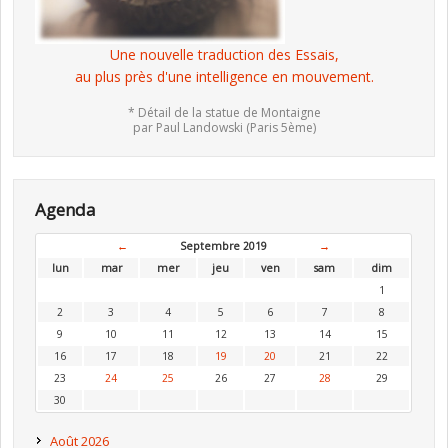
Une nouvelle traduction des Essais,
au plus près d'une intelligence en mouvement.
* Détail de la statue de Montaigne
par Paul Landowski (Paris 5ème)
Agenda
←
Septembre 2019
→
lun
mar
mer
jeu
ven
sam
dim
1
2
3
4
5
6
7
8
9
10
11
12
13
14
15
16
17
18
19
20
21
22
23
24
25
26
27
28
29
30
Août 2026