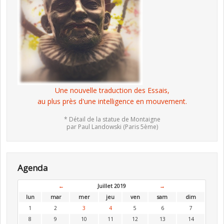
Une nouvelle traduction des Essais,
au plus près d'une intelligence en mouvement.
* Détail de la statue de Montaigne
par Paul Landowski (Paris 5ème)
Agenda
←
Juillet 2019
→
lun
mar
mer
jeu
ven
sam
dim
1
2
3
4
5
6
7
8
9
10
11
12
13
14