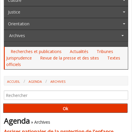
Culture
Justice
Orientation
Archives
Recherches et publications
Actualités
Tribunes
Jurisprudence
Revue de la presse et des sites
Textes
officiels
ACCUEIL
AGENDA
ARCHIVES
ASSISES NATIONALES DE LA PROTECTION DE L'ENFANCE
Agenda
» Archives
Assises nationales de la protection de l'enfance