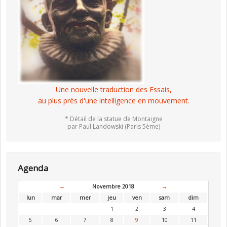
Une nouvelle traduction des Essais,
au plus près d'une intelligence en mouvement.
* Détail de la statue de Montaigne
par Paul Landowski (Paris 5ème)
Agenda
←
Novembre 2018
→
lun
mar
mer
jeu
ven
sam
dim
1
2
3
4
5
6
7
8
9
10
11