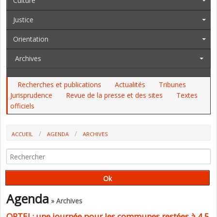
Culture
Justice
Orientation
Archives
Recherches et publications
Actualités
Tribunes
Jurisprudence
Revue de la presse et des sites
Textes
officiels
ACCUEIL
AGENDA
ARCHIVES
ORTEJ : UNE JOURNÉE POUR LES COMMUNES RESTÉES À 4,5 JOURS
Agenda
» Archives
ORTEJ : une journée pour les communes restées à 4,5