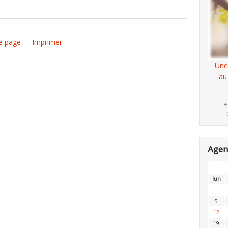
e page
Imprimer
Une
au
*
Age
lun
5
12
19