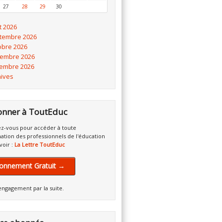
27
28
29
30
t 2026
tembre 2026
obre 2026
embre 2026
embre 2026
hives
onner à ToutEduc
z-vous pour accéder à toute
mation des professionnels de l'éducation
voir :
La Lettre ToutEduc
onnement Gratuit →
engagement par la suite.