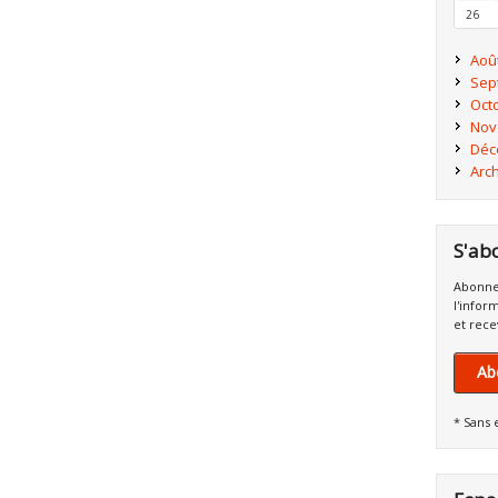
26
Aoû
Sep
Oct
Nov
Déc
Arc
S'ab
Abonne
l'infor
et rece
Ab
* Sans 