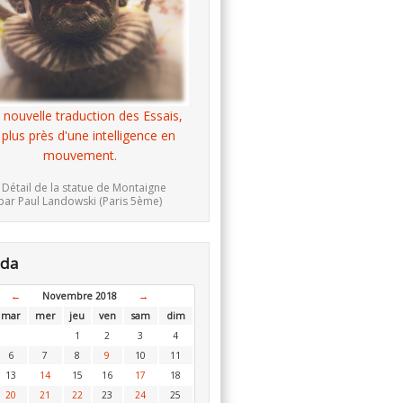
 nouvelle traduction des Essais,
 plus près d'une intelligence en
mouvement.
 Détail de la statue de Montaigne
par Paul Landowski (Paris 5ème)
nda
←
Novembre 2018
→
mar
mer
jeu
ven
sam
dim
1
2
3
4
6
7
8
9
10
11
13
14
15
16
17
18
20
21
22
23
24
25