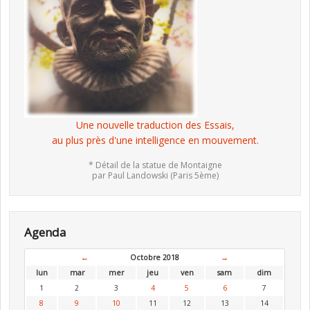
Une nouvelle traduction des Essais,
au plus près d'une intelligence en mouvement.
* Détail de la statue de Montaigne
par Paul Landowski (Paris 5ème)
Agenda
←
Octobre 2018
→
lun
mar
mer
jeu
ven
sam
dim
1
2
3
4
5
6
7
8
9
10
11
12
13
14