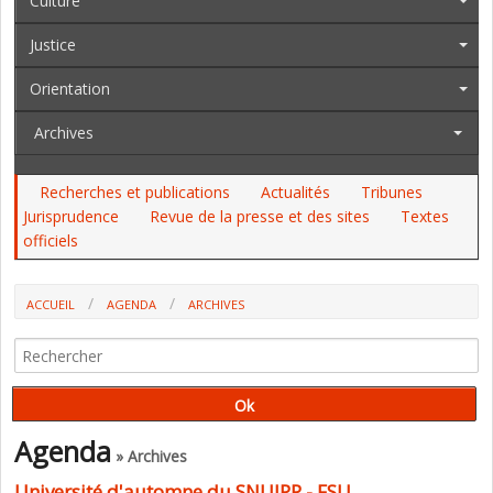
Culture
Justice
Orientation
Archives
Recherches et publications
Actualités
Tribunes
Jurisprudence
Revue de la presse et des sites
Textes
officiels
ACCUEIL
AGENDA
ARCHIVES
UNIVERSITÉ D'AUTOMNE DU SNUIPP - FSU
Agenda
» Archives
Université d'automne du SNUIPP - FSU