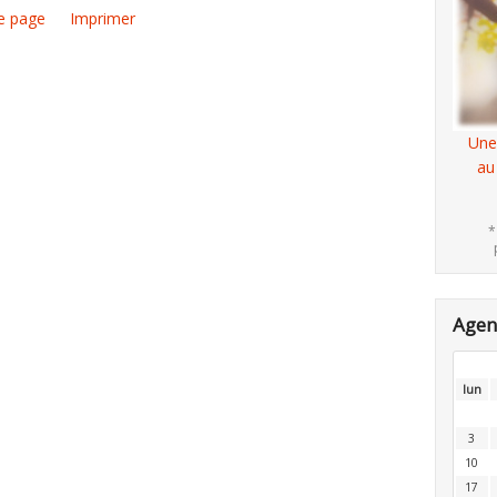
e page
Imprimer
Une
au
*
Age
lun
3
10
17