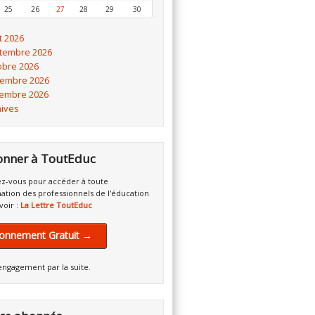
25
26
27
28
29
30
t 2026
tembre 2026
obre 2026
embre 2026
embre 2026
hives
onner à ToutEduc
z-vous pour accéder à toute
mation des professionnels de l'éducation
voir :
La Lettre ToutEduc
onnement Gratuit →
engagement par la suite.