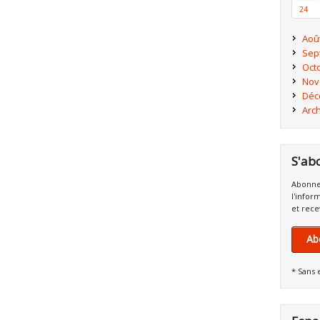
24
Aoû
Sep
Oct
Nov
Déc
Arc
S'ab
Abonne
l'infor
et rece
Ab
* Sans 