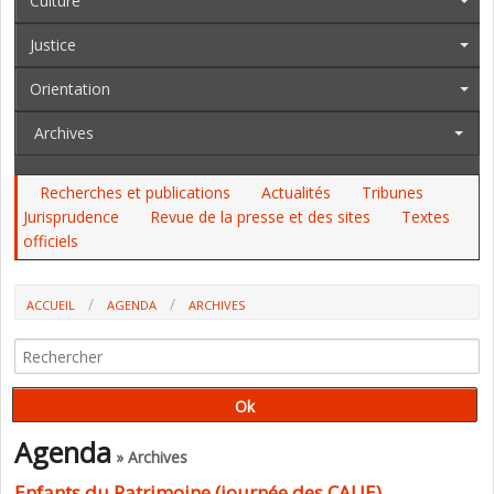
Culture
Justice
Orientation
Archives
Recherches et publications
Actualités
Tribunes
Jurisprudence
Revue de la presse et des sites
Textes
officiels
ACCUEIL
AGENDA
ARCHIVES
ENFANTS DU PATRIMOINE (JOURNÉE DES CAUE)
Agenda
» Archives
Enfants du Patrimoine (journée des CAUE)