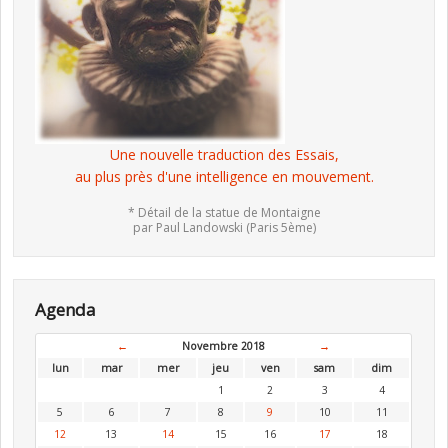
Une nouvelle traduction des Essais,
au plus près d'une intelligence en mouvement.
* Détail de la statue de Montaigne
par Paul Landowski (Paris 5ème)
Agenda
←
Novembre 2018
→
lun
mar
mer
jeu
ven
sam
dim
1
2
3
4
5
6
7
8
9
10
11
12
13
14
15
16
17
18