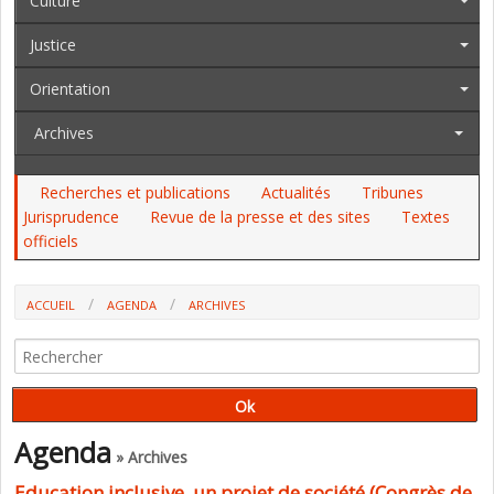
Culture
Justice
Orientation
Archives
Recherches et publications
Actualités
Tribunes
Jurisprudence
Revue de la presse et des sites
Textes
officiels
ACCUEIL
AGENDA
ARCHIVES
EDUCATION INCLUSIVE, UN PROJET DE SOCIÉTÉ (CONGRÈS DE
L'ANDEV)
Agenda
» Archives
Education inclusive, un projet de société (Congrès de