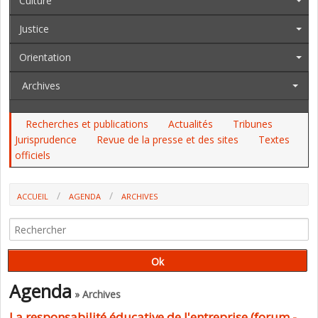
Culture
Justice
Orientation
Archives
Recherches et publications
Actualités
Tribunes
Jurisprudence
Revue de la presse et des sites
Textes
officiels
ACCUEIL
AGENDA
ARCHIVES
LA RESPONSABILITÉ ÉDUCATIVE DE L'ENTREPRISE (FORUM - VERS LE
HAUT)
Agenda
» Archives
La responsabilité éducative de l'entreprise (forum -