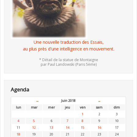
Une nouvelle traduction des Essais,
au plus près d'une intelligence en mouvement.
* Détail de la statue de Montaigne
par Paul Landowski (Paris 5ème)
Agenda
←
Juin 2018
→
lun
mar
mer
jeu
ven
sam
dim
1
2
3
4
5
6
7
8
9
10
11
12
13
14
15
16
17
18
19
20
21
22
23
24