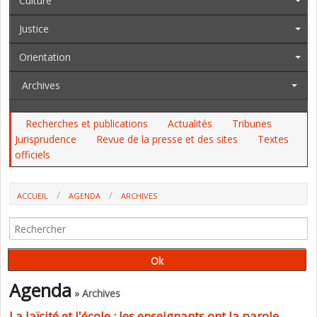
Culture
Justice
Orientation
Archives
Recherches et publications
Actualités
Tribunes
Jurisprudence
Revue de la presse et des sites
Textes
officiels
ACCUEIL
AGENDA
ARCHIVES
LA LAÏCITÉ ET L'ÉCOLE : LES ENSEIGNANTS ONT LA PAROLE
(COLLOQUE DU CNAL)
Agenda
» Archives
La laïcité et l'école : les enseignants ont la parole