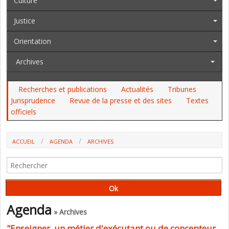
Culture
Justice
Orientation
Archives
Recherches et publications
Actualités
Tribunes
Jurisprudence
Revue de la presse et des sites
Textes
officiels
ACCUEIL
AGENDA
ARCHIVES
"ENSEIGNER, UN MÉTIER D'EXÉCUTANT OU DE CONCEPTEUR ?"
(COLLOQUE DU SNUIPP) REPORTE
Agenda
» Archives
"Enseigner, un métier d'exécutant ou de concepteur