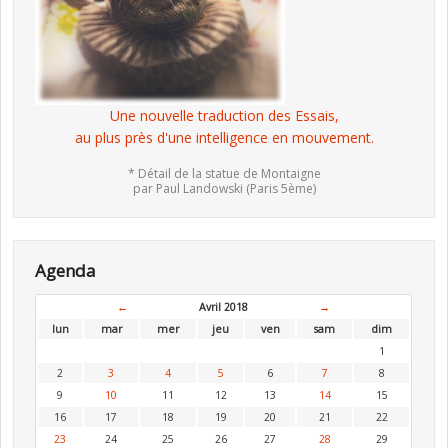
Une nouvelle traduction des Essais,
au plus près d'une intelligence en mouvement.
* Détail de la statue de Montaigne
par Paul Landowski (Paris 5ème)
Agenda
←
Avril 2018
→
lun
mar
mer
jeu
ven
sam
dim
1
2
3
4
5
6
7
8
9
10
11
12
13
14
15
16
17
18
19
20
21
22
23
24
25
26
27
28
29