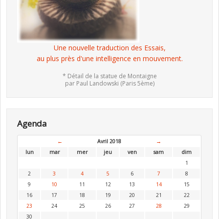
Une nouvelle traduction des Essais,
au plus près d'une intelligence en mouvement.
* Détail de la statue de Montaigne
par Paul Landowski (Paris 5ème)
Agenda
←
Avril 2018
→
lun
mar
mer
jeu
ven
sam
dim
1
2
3
4
5
6
7
8
9
10
11
12
13
14
15
16
17
18
19
20
21
22
23
24
25
26
27
28
29
30