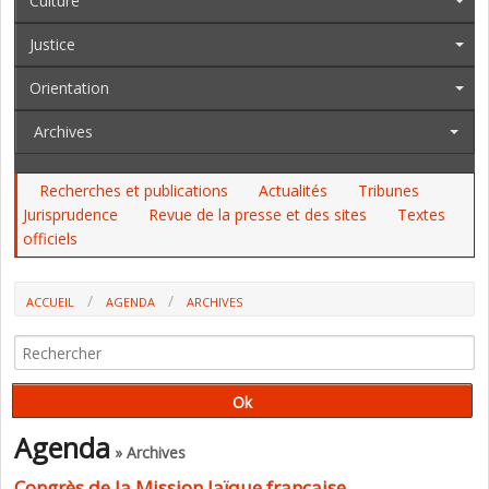
Culture
Justice
Orientation
Archives
Recherches et publications
Actualités
Tribunes
Jurisprudence
Revue de la presse et des sites
Textes
officiels
ACCUEIL
AGENDA
ARCHIVES
CONGRÈS DE LA MISSION LAÏQUE FRANÇAISE
Agenda
» Archives
Congrès de la Mission laïque française