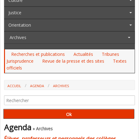
Culture
Justice
Orientation
Archives
Recherches et publications
Actualités
Tribunes
Jurisprudence
Revue de la presse et des sites
Textes
officiels
ACCUEIL
AGENDA
ARCHIVES
ÉLÈVES, PROFESSEURS ET PERSONNELS DES COLLÈGES PUBLICS SONT-
ILS ÉQUITABLEMENT RÉPARTIS ? (FRANCE-STRATÉGIE)
Agenda
» Archives
Élèves, professeurs et personnels des collèges