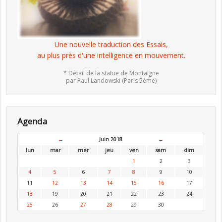
Une nouvelle traduction des Essais,
au plus près d'une intelligence en mouvement.
* Détail de la statue de Montaigne
par Paul Landowski (Paris 5ème)
Agenda
←
Juin 2018
→
lun
mar
mer
jeu
ven
sam
dim
1
2
3
4
5
6
7
8
9
10
11
12
13
14
15
16
17
18
19
20
21
22
23
24
25
26
27
28
29
30