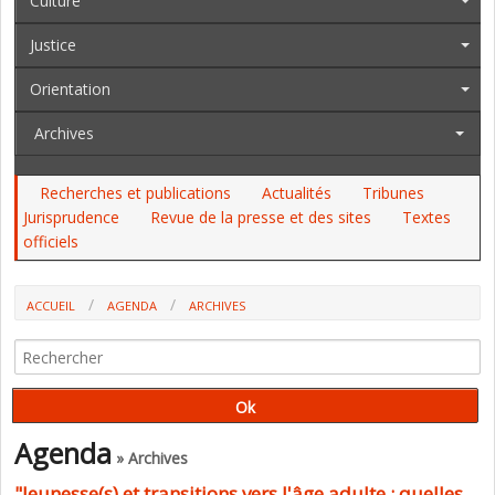
Culture
Justice
Orientation
Archives
Recherches et publications
Actualités
Tribunes
Jurisprudence
Revue de la presse et des sites
Textes
officiels
ACCUEIL
AGENDA
ARCHIVES
"JEUNESSE(S) ET TRANSITIONS VERS L'ÂGE ADULTE : QUELLES
PERMANENCES, QUELLES ÉVOLUTIONS DEPUIS 30 ANS ?" (CEREQ)
Agenda
» Archives
"Jeunesse(s) et transitions vers l'âge adulte : quelles