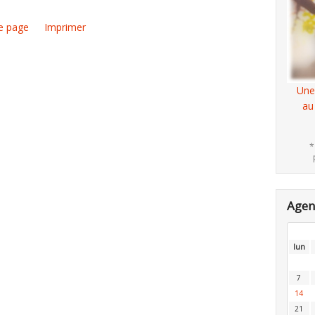
e page
Imprimer
Une
au
*
Age
lun
7
14
21