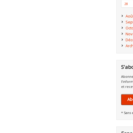
28
Aoû
Sep
Oct
Nov
Déc
Arc
S'ab
Abonne
l'infor
et rece
Ab
* Sans 