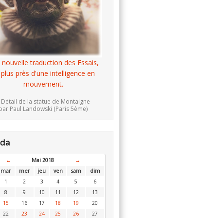
 nouvelle traduction des Essais,
 plus près d'une intelligence en
mouvement.
 Détail de la statue de Montaigne
par Paul Landowski (Paris 5ème)
nda
←
Mai 2018
→
mar
mer
jeu
ven
sam
dim
1
2
3
4
5
6
8
9
10
11
12
13
15
16
17
18
19
20
22
23
24
25
26
27