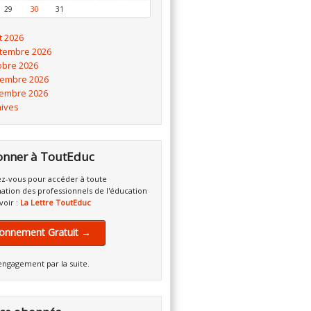
29
30
31
t 2026
tembre 2026
obre 2026
embre 2026
embre 2026
hives
onner à ToutEduc
z-vous pour accéder à toute
mation des professionnels de l'éducation
voir :
La Lettre ToutEduc
onnement Gratuit →
engagement par la suite.