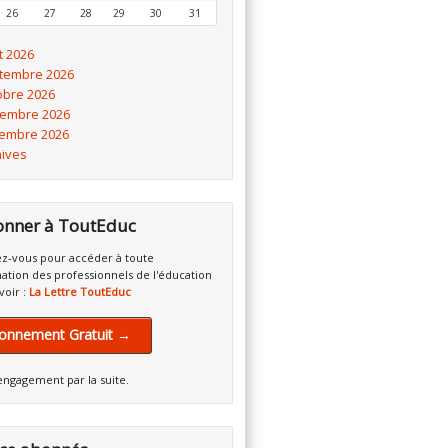
26
27
28
29
30
31
t 2026
tembre 2026
obre 2026
embre 2026
embre 2026
hives
onner à ToutEduc
z-vous pour accéder à toute
mation des professionnels de l'éducation
voir :
La Lettre ToutEduc
onnement Gratuit →
engagement par la suite.