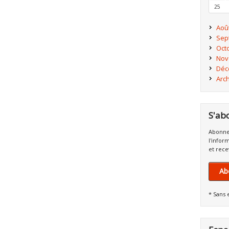
25
Aoû
Sep
Oct
Nov
Déc
Arc
S'ab
Abonne
l'infor
et rece
Ab
* Sans 