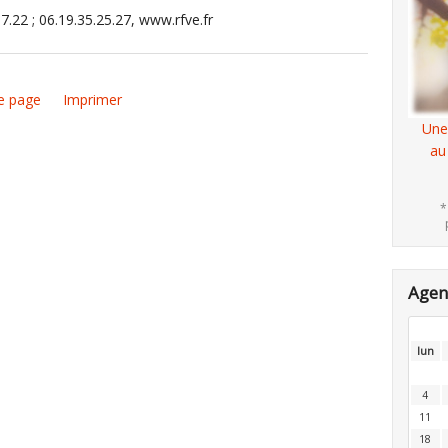
7.22 ; 06.19.35.25.27, www.rfve.fr
e page
Imprimer
Une
au
*
Age
lun
4
11
18