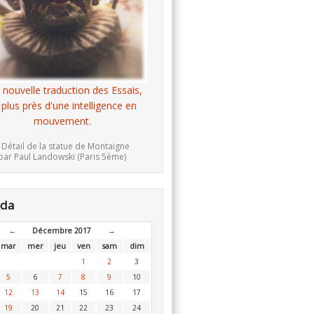
 nouvelle traduction des Essais,
 plus près d'une intelligence en
mouvement.
 Détail de la statue de Montaigne
par Paul Landowski (Paris 5ème)
nda
←
Décembre 2017
→
mar
mer
jeu
ven
sam
dim
1
2
3
5
6
7
8
9
10
12
13
14
15
16
17
19
20
21
22
23
24