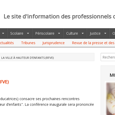
Le site d'information des professionnels 
Scolaire
Périscolaire
Culture
Justice
O
ctualités
Tribunes
Jurisprudence
Revue de la presse et des 
LA VILLE À HAUTEUR D’ENFANTS (RFVE)
MO
RFVE)
 éducatrices) consacre ses prochaines rencontres
teur d’enfants". La conférence inaugurale sera prononcée