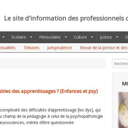
Le site d'information des professionnels 
Scolaire
Périscolaire
Culture
Justice
O
ctualités
Tribunes
Jurisprudence
Revue de la presse et des 
DES APPRENTISSAGES ? (ENFANCES ET PSY)
MO
bles des apprentissages ? (Enfances et psy)
omplexité des difficultés d’apprentissage [les dys], qui
u champ de la pédagogie à celui de la psychopathologie
neurosciences, mérite d’être questionnée