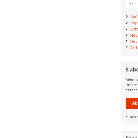
29
Aoû
Sep
Oct
Nov
Déc
Arc
S'ab
Abonne
l'infor
et rece
Ab
* Sans 