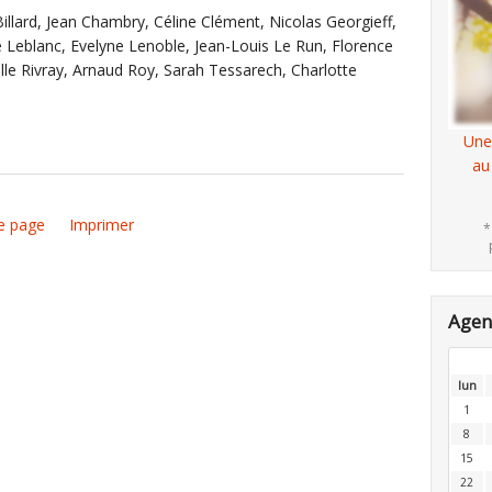
 Billard, Jean Chambry, Céline Clément, Nicolas Georgieff,
ne Leblanc, Evelyne Lenoble, Jean-Louis Le Run, Florence
lle Rivray, Arnaud Roy, Sarah Tessarech, Charlotte
Une
au
e page
Imprimer
*
Age
lun
1
8
15
22