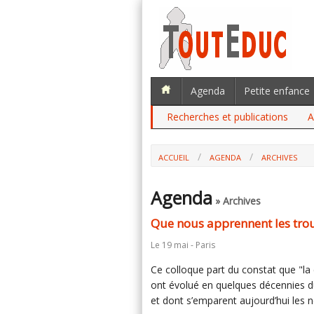
Agenda
Petite enfance
Recherches et publications
A
ACCUEIL
AGENDA
ARCHIVES
QUE NOUS APPRENNENT LES TROUBLES 
Agenda
» Archives
Que nous apprennent les trou
Le 19 mai - Paris
Ce colloque part du constat que "la c
ont évolué en quelques décennies d
et dont s’emparent aujourd’hui les 