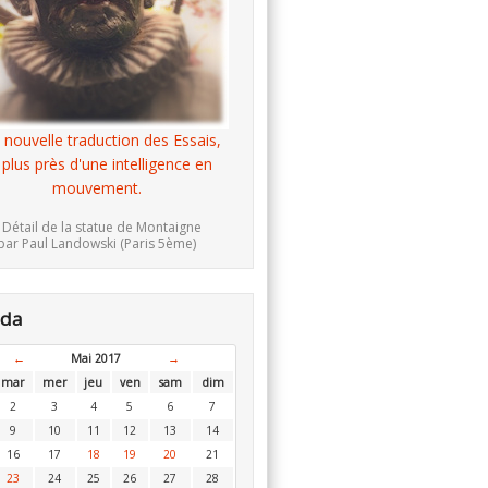
 nouvelle traduction des Essais,
 plus près d'une intelligence en
mouvement.
 Détail de la statue de Montaigne
par Paul Landowski (Paris 5ème)
nda
←
Mai 2017
→
mar
mer
jeu
ven
sam
dim
2
3
4
5
6
7
9
10
11
12
13
14
16
17
18
19
20
21
23
24
25
26
27
28