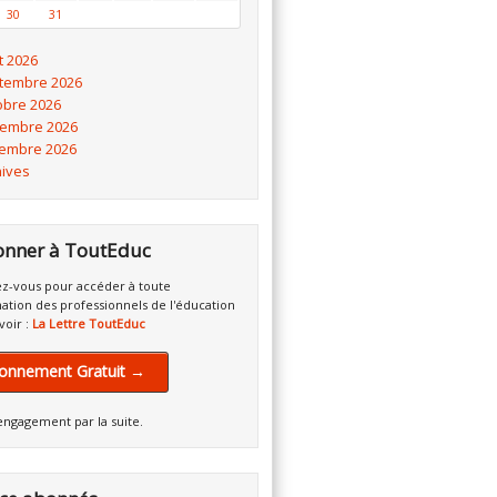
30
31
t 2026
tembre 2026
obre 2026
embre 2026
embre 2026
hives
onner à ToutEduc
z-vous pour accéder à toute
mation des professionnels de l'éducation
voir :
La Lettre ToutEduc
onnement Gratuit →
engagement par la suite.