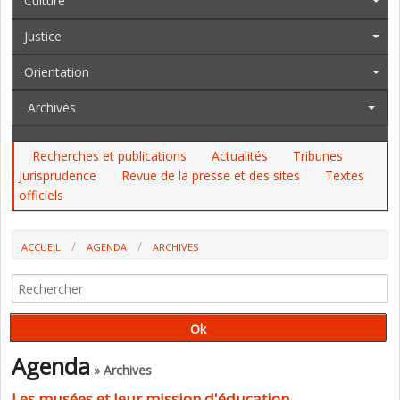
Culture
Justice
Orientation
Archives
Recherches et publications
Actualités
Tribunes
Jurisprudence
Revue de la presse et des sites
Textes
officiels
ACCUEIL
AGENDA
ARCHIVES
LES MUSÉES ET LEUR MISSION D'ÉDUCATION
Agenda
» Archives
Les musées et leur mission d'éducation