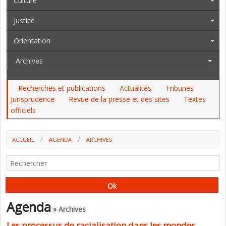
Culture
Justice
Orientation
Archives
Recherches et publications
Actualités
Tribunes
Jurisprudence
Revue de la presse et des sites
Textes
officiels
ACCUEIL
AGENDA
ARCHIVES
LES PROCESSUS DE RACIALISATION DANS LES MONDES ÉDUCATIFS
FRANÇAIS
Agenda
» Archives
Les processus de racialisation dans les mondes