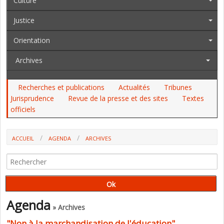
Culture
Justice
Orientation
Archives
Recherches et publications
Actualités
Tribunes
Jurisprudence
Revue de la presse et des sites
Textes
officiels
ACCUEIL
AGENDA
ARCHIVES
"NON À LA MARCHANDISATION DE L'ÉDUCATION" (FÉDÉRATION
INTERNATIONALE DES CEMEA)
Agenda
» Archives
"Non à la marchandisation de l'éducation"