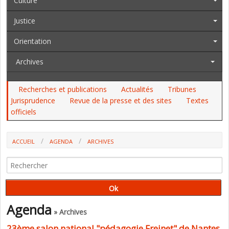
Culture
Justice
Orientation
Archives
Recherches et publications
Actualités
Tribunes
Jurisprudence
Revue de la presse et des sites
Textes
officiels
ACCUEIL
AGENDA
ARCHIVES
23ÈME SALON NATIONAL "PÉDAGOGIE FREINET" DE NANTES
Agenda
» Archives
23ème salon national "pédagogie Freinet" de Nantes