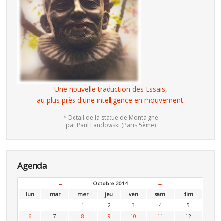
Une nouvelle traduction des Essais,
au plus près d'une intelligence en mouvement.
* Détail de la statue de Montaigne
par Paul Landowski (Paris 5ème)
Agenda
←
Octobre 2014
→
lun
mar
mer
jeu
ven
sam
dim
1
2
3
4
5
6
7
8
9
10
11
12