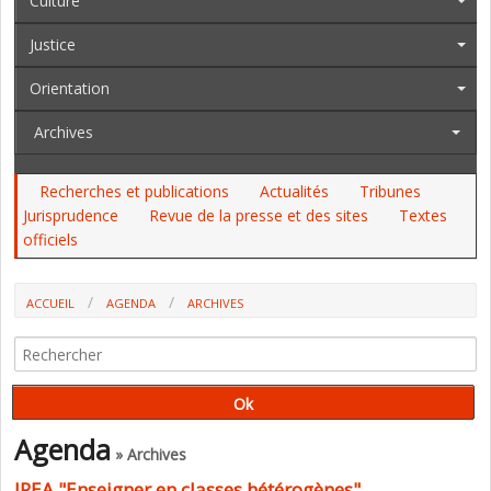
Culture
Justice
Orientation
Archives
Recherches et publications
Actualités
Tribunes
Jurisprudence
Revue de la presse et des sites
Textes
officiels
ACCUEIL
AGENDA
ARCHIVES
IREA "ENSEIGNER EN CLASSES HÉTÉROGÈNES"
Agenda
» Archives
IREA "Enseigner en classes hétérogènes"