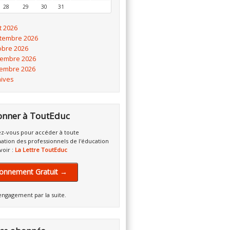
28
29
30
31
t 2026
tembre 2026
obre 2026
embre 2026
embre 2026
hives
onner à ToutEduc
z-vous pour accéder à toute
mation des professionnels de l'éducation
voir :
La Lettre ToutEduc
onnement Gratuit →
engagement par la suite.