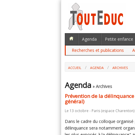
Agenda
Petite enfance
Recherches et publications
A
ACCUEIL
AGENDA
ARCHIVES
PRÉVENTION DE LA DÉLINQUANCE DES
Agenda
» Archives
Prévention de la délinquance
général)
Le 13 octobre - Paris (espace Charenton)
Dans le cadre du colloque organisé p
délinquance sera notamment organi
les plus exposés à la délinquance" 