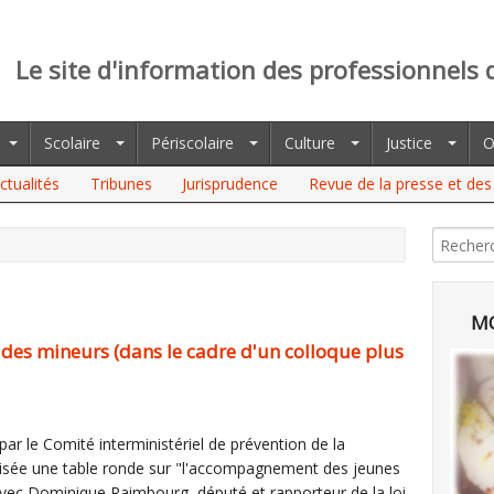
Le site d'information des professionnels 
Scolaire
Périscolaire
Culture
Justice
O
ctualités
Tribunes
Jurisprudence
Revue de la presse et des 
 MINEURS (DANS LE CADRE D'UN COLLOQUE PLUS GÉNÉRAL)
MO
 des mineurs (dans le cadre d'un colloque plus
ar le Comité interministériel de prévention de la
sée une table ronde sur "l'accompagnement des jeunes
avec Dominique Raimbourg, député et rapporteur de la loi