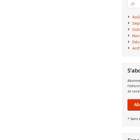
27
Aoû
Sep
Oct
Nov
Déc
Arc
S'ab
Abonne
l'infor
et rece
Ab
* Sans 