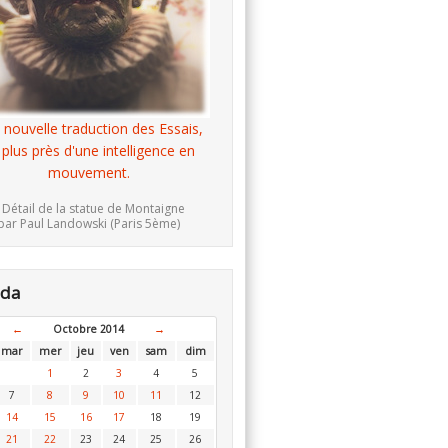
 nouvelle traduction des Essais,
 plus près d'une intelligence en
mouvement.
 Détail de la statue de Montaigne
par Paul Landowski (Paris 5ème)
nda
←
Octobre 2014
→
mar
mer
jeu
ven
sam
dim
1
2
3
4
5
7
8
9
10
11
12
14
15
16
17
18
19
21
22
23
24
25
26