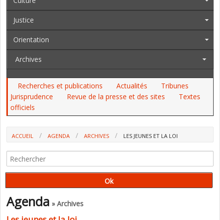
Culture
Justice
Orientation
Archives
Recherches et publications
Actualités
Tribunes
Jurisprudence
Revue de la presse et des sites
Textes
officiels
ACCUEIL
AGENDA
ARCHIVES
LES JEUNES ET LA LOI
Agenda
» Archives
Les jeunes et la loi