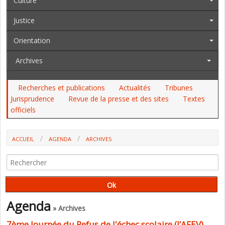
Culture
Justice
Orientation
Archives
Recherches et publications
Actualités
Tribunes
Jurisprudence
Revue de la presse et des sites
Textes
officiels
ACCUEIL
AGENDA
ARCHIVES
7ÈME JOURNÉE DU REFUS DE L'ÉCHEC SCOLAIRE (L’AFEV)
Agenda
» Archives
7ème Journée du Refus de l'échec scolaire (l’AFEV)