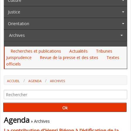
Culture
Justice
Orientation
Archives
Recherches et publications
Actualités
Tribunes
Jurisprudence
Revue de la presse et des sites
Textes
officiels
ACCUEIL
AGENDA
ARCHIVES
LA CONTRIBUTION D'HENRI PIÉRON À L’ÉDIFICATION DE LA
PSYCHOLOGIE SCIENTIFIQUE ET DE L’ORIENTATION PROFESSIONNELLE
Agenda
» Archives
La contribution d'Henri Piéron à l’édification de la