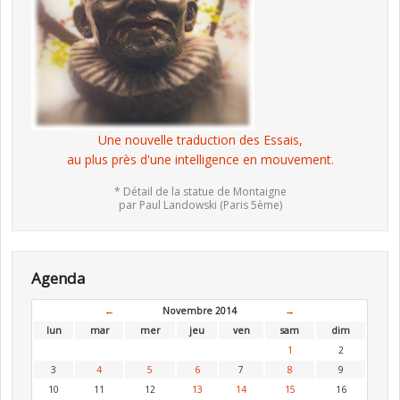
Une nouvelle traduction des Essais,
au plus près d'une intelligence en mouvement.
* Détail de la statue de Montaigne
par Paul Landowski (Paris 5ème)
Agenda
←
Novembre 2014
→
lun
mar
mer
jeu
ven
sam
dim
1
2
3
4
5
6
7
8
9
10
11
12
13
14
15
16