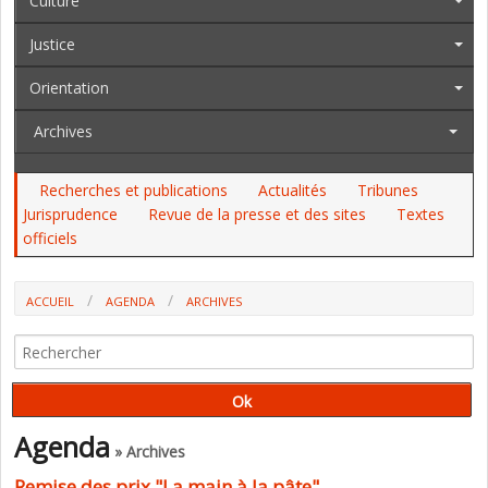
Culture
Justice
Orientation
Archives
Recherches et publications
Actualités
Tribunes
Jurisprudence
Revue de la presse et des sites
Textes
officiels
ACCUEIL
AGENDA
ARCHIVES
REMISE DES PRIX "LA MAIN À LA PÂTE"
Agenda
» Archives
Remise des prix "La main à la pâte"