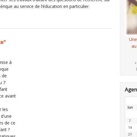
érique au service de l’éducation en particulier.
Une
ce"
au
nise à
*
loque
s de
u 7
Age
fant
ce avant
lun
 les
t d'une
7
es de ce
14
ant ?
21
ratiques