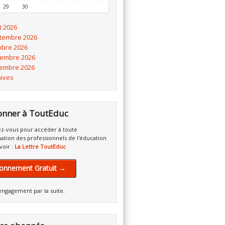
29
30
t 2026
tembre 2026
obre 2026
embre 2026
embre 2026
hives
onner à ToutEduc
z-vous pour accéder à toute
mation des professionnels de l'éducation
voir :
La Lettre ToutEduc
onnement Gratuit →
engagement par la suite.