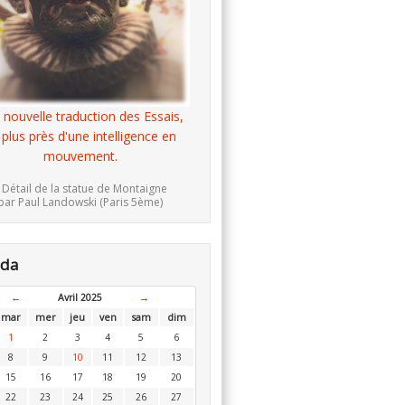
 nouvelle traduction des Essais,
 plus près d'une intelligence en
mouvement.
 Détail de la statue de Montaigne
par Paul Landowski (Paris 5ème)
nda
←
Avril 2025
→
mar
mer
jeu
ven
sam
dim
1
2
3
4
5
6
8
9
10
11
12
13
15
16
17
18
19
20
22
23
24
25
26
27