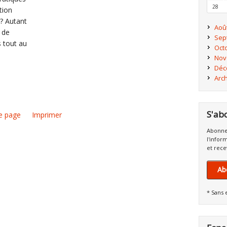
28
tion
 ? Autant
Aoû
 de
Sep
s tout au
Oct
Nov
Déc
Arc
S'ab
e page
Imprimer
Abonne
l'infor
et rece
Ab
* Sans 