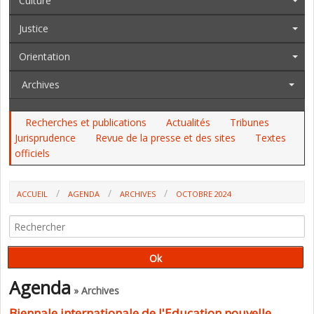
Culture
Justice
Orientation
Archives
Recherches et publications
Actualités
Tribunes
Jurisprudence
Revue de la presse et des sites
Textes
officiels
ACCUEIL
AGENDA
ARCHIVES
OCTOBRE 2024
Agenda
» Archives
Biennale internationale de l'Education nouvelle