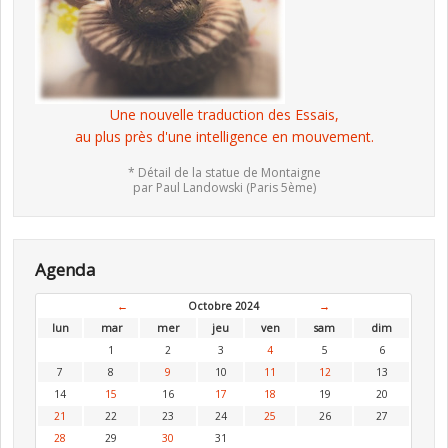
Une nouvelle traduction des Essais,
au plus près d'une intelligence en mouvement.
* Détail de la statue de Montaigne
par Paul Landowski (Paris 5ème)
Agenda
←
Octobre 2024
→
lun
mar
mer
jeu
ven
sam
dim
1
2
3
4
5
6
7
8
9
10
11
12
13
14
15
16
17
18
19
20
21
22
23
24
25
26
27
28
29
30
31