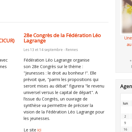
28e Congrès de la Fédération Léo
Une
(CICUR)
Lagrange
au
Les 13 et 14 septembre - Rennes
avec
Fédération Léo Lagrange organise
*
èmes
son 28e Congrès sur le thème :
"Jeunesses : le droit au bonheur !". Elle
prévoit que, "parmi les propositions qui
Age
seront mises au débat" figurera "le revenu
universel versus le capital de départ". A
l’issue du Congrès, un ouvrage de
lun
synthèse va permettre de préciser la
vision de la Fédération Léo Lagrange pour
2
les jeunesses.
9
Le site
ici
16