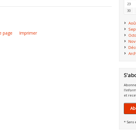
23
30
Aoû
Sep
e page
Imprimer
Oct
Nov
Déc
Arc
S'ab
Abonne
l'infor
et rece
Ab
* Sans 