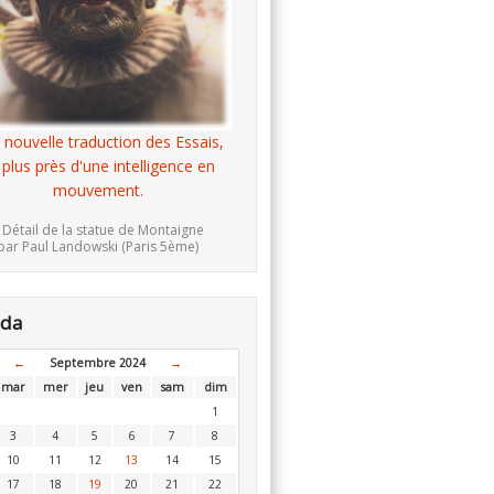
 nouvelle traduction des Essais,
 plus près d'une intelligence en
mouvement.
 Détail de la statue de Montaigne
par Paul Landowski (Paris 5ème)
nda
←
Septembre 2024
→
mar
mer
jeu
ven
sam
dim
1
3
4
5
6
7
8
10
11
12
13
14
15
17
18
19
20
21
22