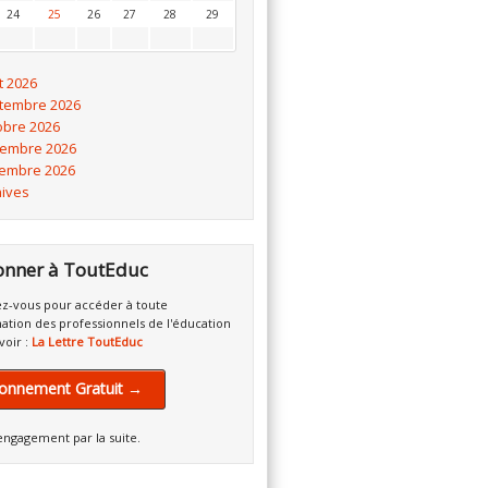
24
25
26
27
28
29
t 2026
tembre 2026
obre 2026
embre 2026
embre 2026
hives
onner à ToutEduc
z-vous pour accéder à toute
mation des professionnels de l'éducation
voir :
La Lettre ToutEduc
onnement Gratuit →
engagement par la suite.