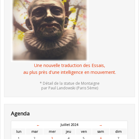
Une nouvelle traduction des Essais,
au plus près d'une intelligence en mouvement.
* Détail de la statue de Montaigne
par Paul Landowski (Paris 5ème)
Agenda
←
Juillet 2024
→
lun
mar
mer
jeu
ven
sam
dim
1
2
3
4
5
6
7