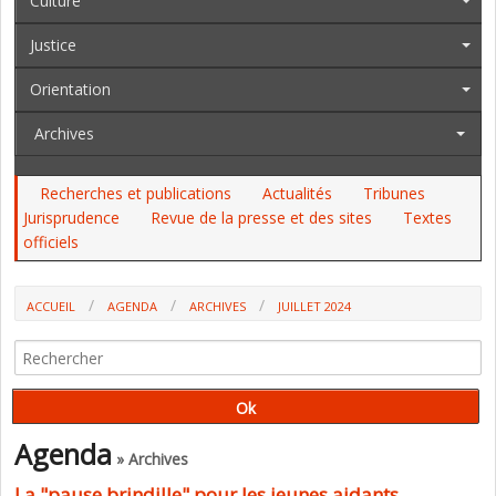
Culture
Justice
Orientation
Archives
Recherches et publications
Actualités
Tribunes
Jurisprudence
Revue de la presse et des sites
Textes
officiels
ACCUEIL
AGENDA
ARCHIVES
JUILLET 2024
Agenda
» Archives
La "pause brindille" pour les jeunes aidants