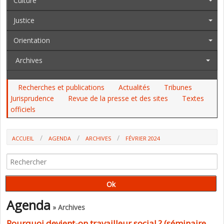
Culture
Justice
Orientation
Archives
Recherches et publications
Actualités
Tribunes
Jurisprudence
Revue de la presse et des sites
Textes
officiels
ACCUEIL
AGENDA
ARCHIVES
FÉVRIER 2024
Agenda
» Archives
Pourquoi devient-on travailleur social ? (séminaire