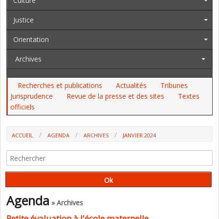
Culture
Justice
Orientation
Archives
Recherches et publications
Actualités
Tribunes
Jurisprudence
Revue de la presse et des sites
Textes
officiels
ACCUEIL
AGENDA
ARCHIVES
JANVIER 2024
Agenda
» Archives
Petite évaluation à l'école maternelle