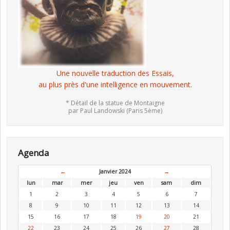
Une nouvelle traduction des Essais,
au plus près d'une intelligence en mouvement.
* Détail de la statue de Montaigne
par Paul Landowski (Paris 5ème)
Agenda
←
Janvier 2024
→
lun
mar
mer
jeu
ven
sam
dim
1
2
3
4
5
6
7
8
9
10
11
12
13
14
15
16
17
18
19
20
21
22
23
24
25
26
27
28