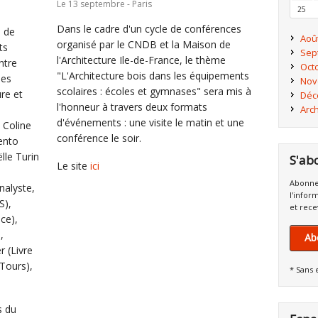
Le 13 septembre - Paris
25
Dans le cadre d'un cycle de conférences
e de
Aoû
organisé par le CNDB et la Maison de
ts
Sep
l'Architecture Ile-de-France, le thème
ntre
Oct
"L'Architecture bois dans les équipements
les
Nov
scolaires : écoles et gymnases" sera mis à
re et
Déc
l'honneur à travers deux formats
Arc
d'événements : une visite le matin et une
, Coline
conférence le soir.
ento
lle Turin
S'ab
Le site
ici
Abonne
nalyste,
l'infor
S),
et rece
ice),
,
Ab
r (Livre
 Tours),
* Sans 
s du