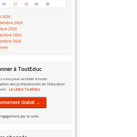
26
27
28
29
30
t 2026
tembre 2026
obre 2026
embre 2026
embre 2026
hives
onner à ToutEduc
z-vous pour accéder à toute
mation des professionnels de l'éducation
voir :
La Lettre ToutEduc
onnement Gratuit →
engagement par la suite.