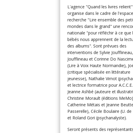
L'agence "Quand les livres relient"
organise dans le cadre de l'espac
recherche "Lire ensemble des peti
mondes dans le grand" une renco
nationale "pour réfléchir à ce que 
bébés nous apprennent de la lectu
des albums". Sont prévues des
interventions de Sylvie Joufflineau
Joufflineau et Corinne Do Nascim
(Lire à Voix Haute Normandie), Joë
(critique spécialisée en littérature
jeunesse), Nathalie Virnot (psycha
et lectrice formatrice pour A.C.C.E.
Jeanne Ashbé (auteure et illustratr
Christine Morault (éditions MeMo)
Catherine Métais et Jeanne Beutte
Passerelle), Cécile Boulaire (U. de
et Roland Gori (psychanalyste).
Seront présents des représentant