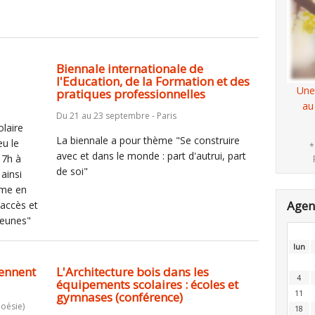
Biennale internationale de
l'Education, de la Formation et des
Une
pratiques professionnelles
au
Du 21 au 23 septembre - Paris
olaire
La biennale a pour thème "Se construire
eu le
*
avec et dans le monde : part d'autrui, part
17h à
de soi"
ainsi
ème en
Age
'accès et
jeunes"
lun
ennent
L'Architecture bois dans les
4
équipements scolaires : écoles et
11
gymnases (conférence)
poésie)
18