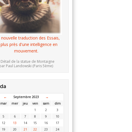
 nouvelle traduction des Essais,
 plus près d'une intelligence en
mouvement.
 Détail de la statue de Montaigne
par Paul Landowski (Paris 5ème)
nda
←
Septembre 2023
→
mar
mer
jeu
ven
sam
dim
1
2
3
5
6
7
8
9
10
12
13
14
15
16
17
19
20
21
22
23
24