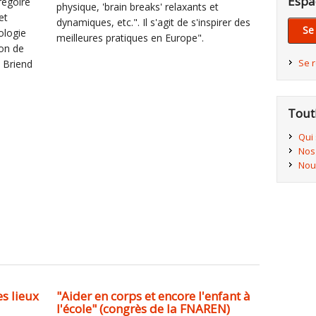
Espa
régoire
physique, 'brain breaks' relaxants et
et
dynamiques, etc.". Il s'agit de s'inspirer des
Se
ologie
meilleures pratiques en Europe".
on de
Se 
e Briend
Tout
Qui
Nos
Nou
es lieux
"Aider en corps et encore l'enfant à
l'école" (congrès de la FNAREN)