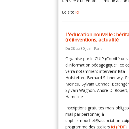
l’arrivée d’un enfant", "mieux acco
Le site
ici
L'éducation nouvelle : hérit
(ré)inventions, actualité
Du 28 au 30 juin - Paris
Organisé par le CUIP (Comité unive
d'information pédagogique", ce c
verra notamment intervenir Rita
Hofstetter, Bernard Schneuwly, Ph
Meirieu, Sylvain Connac, Bérengèr
Sylvain Wagnon, André-D. Robert,
Hameline
Inscriptions gratuites mais obligat
mail par personne) à
sophie.mouchet@association-cuip.
programme des ateliers
ici
(PDF)