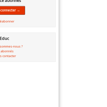
ce abonnés
 connecter →
réabonner
Educ
 sommes-nous ?
 abonnés
s contacter