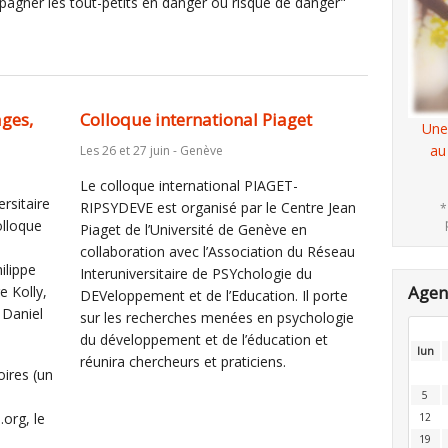
mpagner les tout-petits en danger ou risque de danger"
ages,
Colloque international Piaget
Une
au
Les 26 et 27 juin - Genève
Le colloque international PIAGET-
rsitaire
RIPSYDEVE est organisé par le Centre Jean
*
olloque
Piaget de l’Université de Genève en
collaboration avec l’Association du Réseau
ilippe
Interuniversitaire de PSYchologie du
Age
e Kolly,
DEVeloppement et de l’Education. Il porte
 Daniel
sur les recherches menées en psychologie
du développement et de l’éducation et
lun
réunira chercheurs et praticiens.
oires (un
5
org, le
12
19