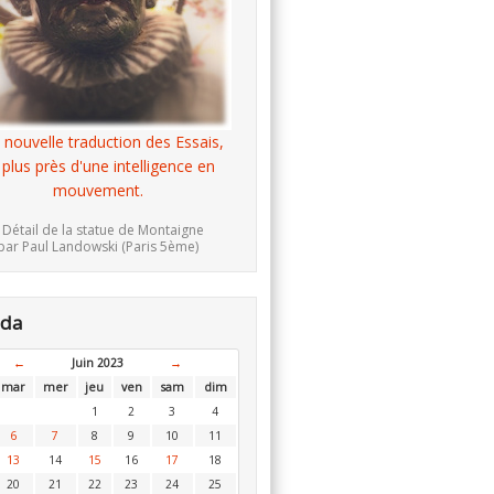
 nouvelle traduction des Essais,
 plus près d'une intelligence en
mouvement.
 Détail de la statue de Montaigne
par Paul Landowski (Paris 5ème)
nda
←
Juin 2023
→
mar
mer
jeu
ven
sam
dim
1
2
3
4
6
7
8
9
10
11
13
14
15
16
17
18
20
21
22
23
24
25