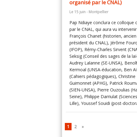
organisé par le CNAL)
Le 15 juin - Montpellier
Pap Ndiaye conclura ce colloque 
par le CNAL, qui aura vu intervenir
François Chanet (historien, ancien
président du CNAL), Jérôme Four
(IFOP), Rémy-Charles Sirvent (CNA
Seksig (Conseil des sages de la laïc
Audrey Lalanne (SE-UNSA), Benoî
Kermoal (UNSA-éducation, Ben A
(Cahiers pédagogiques), Christine
Guimonnet (APHG), Patrick Roum
(SIEN-UNSA), Pierre Ouzoulias (H
Seine), Philippe Darriulat (Science
Lille), Youssef Souidi (post-doctor
1
2
»