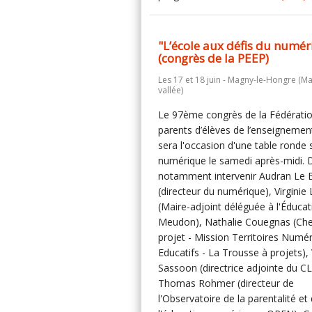
"L’école aux défis du numé
(congrès de la PEEP)
Les 17 et 18 juin - Magny-le-Hongre (Ma
vallée)
Le 97ème congrès de la Fédérati
parents d’élèves de l’enseignement
sera l'occasion d'une table ronde s
numérique le samedi après-midi. 
notamment intervenir Audran Le 
(directeur du numérique), Virginie
(Maire-adjoint déléguée à l'Éducat
Meudon), Nathalie Couegnas (Che
projet - Mission Territoires Numé
Educatifs - La Trousse à projets), 
Sassoon (directrice adjointe du C
Thomas Rohmer (directeur de
l'Observatoire de la parentalité et