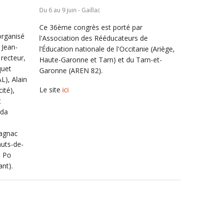
Du 6 au 9 juin - Gaillac
Ce 36ème congrès est porté par
organisé
l'Association des Rééducateurs de
 Jean-
l’Éducation nationale de l'Occitanie (Ariège,
 recteur,
Haute-Garonne et Tarn) et du Tarn-et-
quet
Garonne (AREN 82).
L), Alain
Le site
ici
ité),
t
ïda
agnac
auts-de-
s Po
ant).