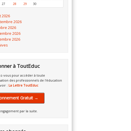
27
28
29
30
t 2026
tembre 2026
obre 2026
embre 2026
embre 2026
hives
onner à ToutEduc
z-vous pour accéder à toute
mation des professionnels de l'éducation
voir :
La Lettre ToutEduc
onnement Gratuit →
engagement par la suite.