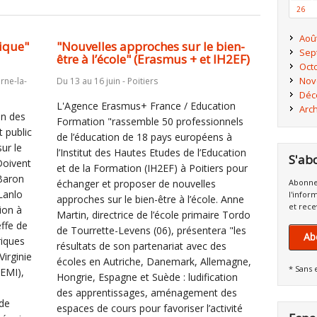
26
Aoû
rique"
"Nouvelles approches sur le bien-
Sep
être à l’école" (Erasmus + et IH2EF)
Oct
Nov
rne-la-
Du 13 au 16 juin - Poitiers
Déc
L'Agence Erasmus+ France / Education
Arc
on des
Formation "rassemble 50 professionnels
 public
de l’éducation de 18 pays européens à
ur le
l’Institut des Hautes Etudes de l’Education
S'ab
Doivent
et de la Formation (IH2EF) à Poitiers pour
Baron
échanger et proposer de nouvelles
Abonne
 Lanlo
l'infor
approches sur le bien-être à l’école. Anne
et rece
ion à
Martin, directrice de l’école primaire Tordo
ffe de
de Tourrette-Levens (06), présentera "les
Ab
riques
résultats de son partenariat avec des
Virginie
écoles en Autriche, Danemark, Allemagne,
* Sans 
LEMI),
Hongrie, Espagne et Suède : ludification
des apprentissages, aménagement des
 de
espaces de cours pour favoriser l’activité