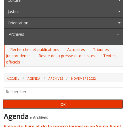
Culture
Justice
Orientation
Archives
Recherches et publications
Actualités
Tribunes
Jurisprudence
Revue de la presse et des sites
Textes
officiels
ACCUEIL
AGENDA
ARCHIVES
NOVEMBRE 2022
Agenda
» Archives
Salon du livre et de la presse jeunesse en Seine-Saint-