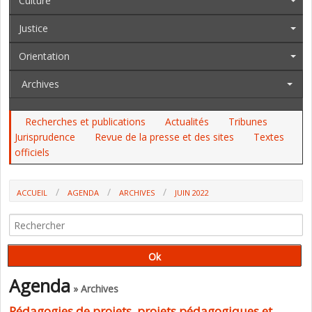
Culture
Justice
Orientation
Archives
Recherches et publications
Actualités
Tribunes
Jurisprudence
Revue de la presse et des sites
Textes
officiels
ACCUEIL
AGENDA
ARCHIVES
JUIN 2022
Agenda
» Archives
Pédagogies de projets, projets pédagogiques et