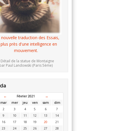
 nouvelle traduction des Essais,
 plus près d'une intelligence en
mouvement.
 Détail de la statue de Montaigne
par Paul Landowski (Paris 5ème)
nda
←
Février 2021
→
mar
mer
jeu
ven
sam
dim
2
3
4
5
6
7
9
10
11
12
13
14
16
17
18
19
20
21
23
24
25
26
27
28