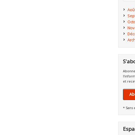
Aoû
Sep
Oct
Nov
Déc
Arc
S'ab
Abonne
l'infor
et rece
Ab
* Sans 
Espa