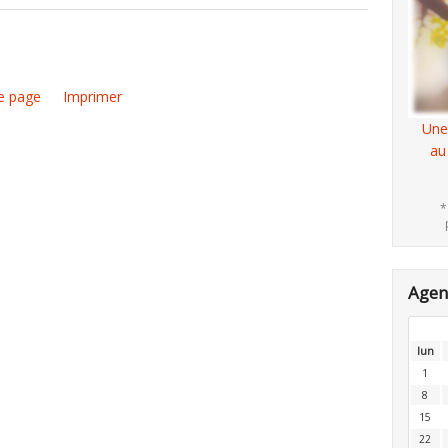
e page
Imprimer
Une
au
*
Age
lun
1
8
15
22