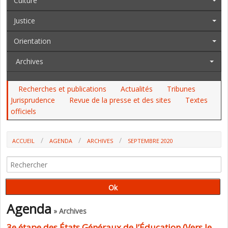
Culture
Justice
Orientation
Archives
Recherches et publications
Actualités
Tribunes
Jurisprudence
Revue de la presse et des sites
Textes
officiels
ACCUEIL
AGENDA
ARCHIVES
SEPTEMBRE 2020
Agenda
» Archives
3e étape des États Généraux de l’Éducation (Vers le