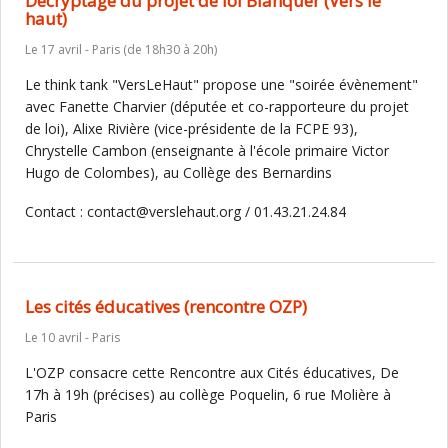
Décryptage du projet de loi Blanquer (Vers le
haut)
Le 17 avril - Paris (de 18h30 à 20h)
Le think tank "VersLeHaut" propose une "soirée évènement"
avec Fanette Charvier (députée et co-rapporteure du projet
de loi), Alixe Rivière (vice-présidente de la FCPE 93),
Chrystelle Cambon (enseignante à l'école primaire Victor
Hugo de Colombes), au Collège des Bernardins
Contact : contact@verslehaut.org / 01.43.21.24.84
Les cités éducatives (rencontre OZP)
Le 10 avril - Paris
L'OZP consacre cette Rencontre aux Cités éducatives, De
17h à 19h (précises) au collège Poquelin, 6 rue Molière à
Paris