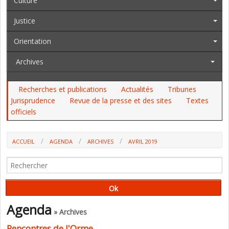
Culture
Justice
Orientation
Archives
Recherches et publications
Actualités
Tribunes
Jurisprudence
Revue de la presse et des sites
Textes
officiels
ACCUEIL
AGENDA
ARCHIVES
AVRIL 2019
Agenda
» Archives
Rencontres de l'Orme