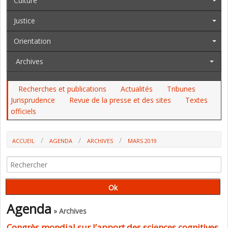
Culture
Justice
Orientation
Archives
Recherches et publications
Actualités
Tribunes
Jurisprudence
Revue de la presse et des sites
Textes
officiels
ACCUEIL
AGENDA
ARCHIVES
MARS 2019
Agenda
» Archives
Congrès mondial sur l’apport des sciences cognitives