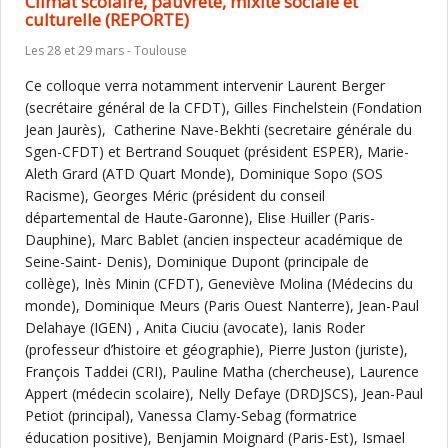
Climat scolaire, pauvreté, mixité sociale et
culturelle (REPORTE)
Les 28 et 29 mars - Toulouse
Ce colloque verra notamment intervenir Laurent Berger
(secrétaire général de la CFDT), Gilles Finchelstein (Fondation
Jean Jaurès), Catherine Nave-Bekhti (secretaire générale du
Sgen-CFDT) et Bertrand Souquet (président ESPER), Marie-
Aleth Grard (ATD Quart Monde), Dominique Sopo (SOS
Racisme), Georges Méric (président du conseil
départemental de Haute-Garonne), Elise Huiller (Paris-
Dauphine), Marc Bablet (ancien inspecteur académique de
Seine-Saint- Denis), Dominique Dupont (principale de
collège), Inès Minin (CFDT), Geneviève Molina (Médecins du
monde), Dominique Meurs (Paris Ouest Nanterre), Jean-Paul
Delahaye (IGEN) , Anita Ciuciu (avocate), Ianis Roder
(professeur d’histoire et géographie), Pierre Juston (juriste),
François Taddei (CRI), Pauline Matha (chercheuse), Laurence
Appert (médecin scolaire), Nelly Defaye (DRDJSCS), Jean-Paul
Petiot (principal), Vanessa Clamy-Sebag (formatrice
éducation positive), Benjamin Moignard (Paris-Est), Ismael