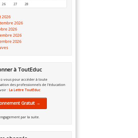
26
27
28
t 2026
tembre 2026
obre 2026
embre 2026
embre 2026
hives
onner à ToutEduc
z-vous pour accéder à toute
mation des professionnels de l'éducation
voir :
La Lettre ToutEduc
onnement Gratuit →
engagement par la suite.