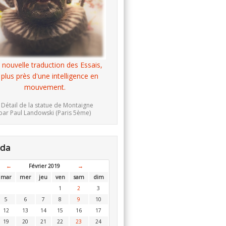
 nouvelle traduction des Essais,
 plus près d'une intelligence en
mouvement.
 Détail de la statue de Montaigne
par Paul Landowski (Paris 5ème)
nda
←
Février 2019
→
mar
mer
jeu
ven
sam
dim
1
2
3
5
6
7
8
9
10
12
13
14
15
16
17
19
20
21
22
23
24