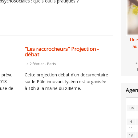
psychosociales : quels outils pratiques ?”
Une
au
"Les raccrocheurs" Projection -
)
débat
Le 2 février - Paris
*
t prévu
Cette projection débat d'un documentaire
2018
sur le Pôle innovant lycéen est organisée
ause de
à 10h à la mairie du XIIIème.
Age
lun
4
11
18