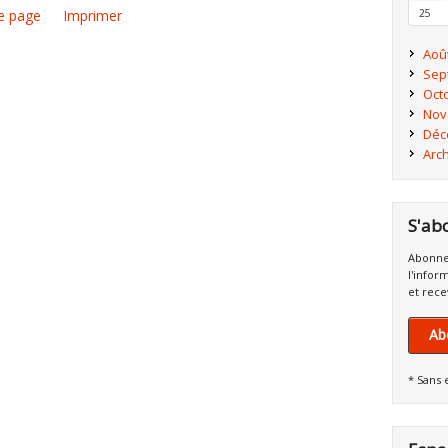
e page
Imprimer
25
Aoû
Sep
Oct
Nov
Déc
Arc
S'ab
Abonne
l'infor
et rece
Ab
* Sans 