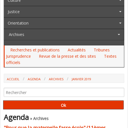
Culture
Justice
Orientation
Archives
Recherches et publications
Actualités
Tribunes
Jurisprudence
Revue de la presse et des sites
Textes
officiels
ACCUEIL
AGENDA
ARCHIVES
JANVIER 2019
Agenda
» Archives
"Pour que la maternelle fasse école" (11èmes