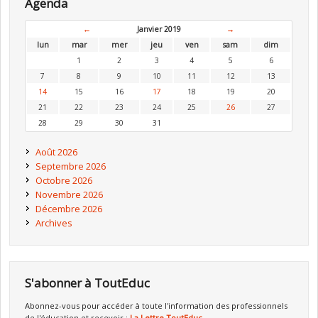
Agenda
←
Janvier 2019
→
lun
mar
mer
jeu
ven
sam
dim
1
2
3
4
5
6
7
8
9
10
11
12
13
14
15
16
17
18
19
20
21
22
23
24
25
26
27
28
29
30
31
Août 2026
Septembre 2026
Octobre 2026
Novembre 2026
Décembre 2026
Archives
S'abonner à ToutEduc
Abonnez-vous pour accéder à toute l'information des professionnels
de l'éducation et recevoir :
La Lettre ToutEduc