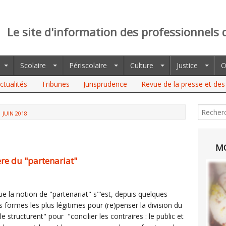
Le site d'information des professionnels 
Scolaire
Périscolaire
Culture
Justice
O
ctualités
Tribunes
Jurisprudence
Revue de la presse et des 
JUIN 2018
MO
ère du "partenariat"
e la notion de "partenariat" s"’est, depuis quelques
ormes les plus légitimes pour (re)penser la division du
e structurent" pour "concilier les contraires : le public et