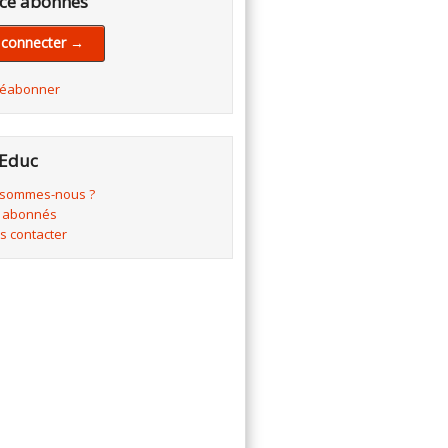
ce abonnés
 connecter →
réabonner
Educ
 sommes-nous ?
 abonnés
s contacter