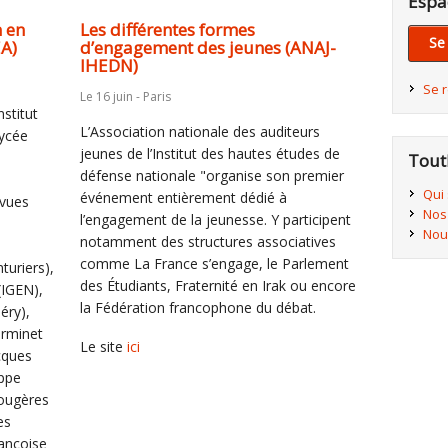
Espa
n en
Les différentes formes
Se
EA)
d’engagement des jeunes (ANAJ-
IHEDN)
Se 
Le 16 juin - Paris
nstitut
L’Association nationale des auditeurs
ycée
jeunes de l’Institut des hautes études de
Tout
défense nationale "organise son premier
Qui
événement entièrement dédié à
évues
Nos
l’engagement de la jeunesse. Y participent
Nou
notamment des structures associatives
comme La France s’engage, le Parlement
turiers),
des Étudiants, Fraternité en Irak ou encore
(IGEN),
la Fédération francophone du débat.
éry),
erminet
Le site
ici
cques
ippe
Fougères
es
rançoise