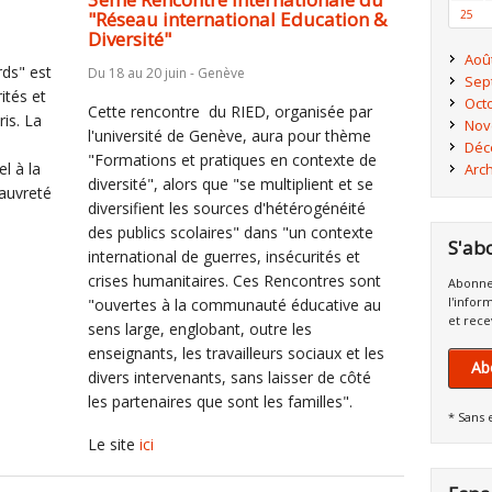
"Réseau international Education &
25
Diversité"
Aoû
ds" est
Du 18 au 20 juin - Genève
Sep
ités et
Oct
Cette rencontre du RIED, organisée par
is. La
Nov
l'université de Genève, aura pour thème
Déc
"Formations et pratiques en contexte de
l à la
Arc
diversité", alors que "se multiplient et se
pauvreté
diversifient les sources d'hétérogénéité
des publics scolaires" dans "un contexte
S'ab
international de guerres, insécurités et
crises humanitaires. Ces Rencontres sont
Abonne
l'infor
"ouvertes à la communauté éducative au
et rece
sens large, englobant, outre les
enseignants, les travailleurs sociaux et les
Ab
divers intervenants, sans laisser de côté
les partenaires que sont les familles".
* Sans 
Le site
ici