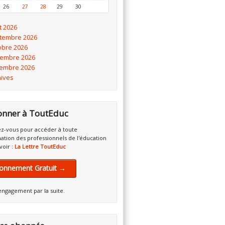
26
27
28
29
30
t 2026
tembre 2026
obre 2026
embre 2026
embre 2026
hives
onner à ToutEduc
z-vous pour accéder à toute
mation des professionnels de l'éducation
voir :
La Lettre ToutEduc
onnement Gratuit →
engagement par la suite.