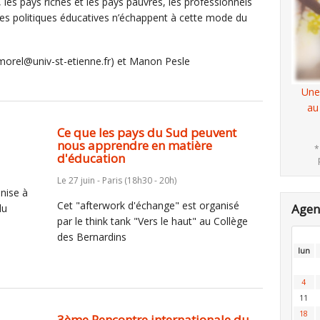
al, les pays riches et les pays pauvres, les professionnels
 "les politiques éducatives n’échappent à cette mode du
s.morel@univ-st-etienne.fr) et Manon Pesle
Une
au
Ce que les pays du Sud peuvent
nous apprendre en matière
*
d'éducation
Le 27 juin - Paris (18h30 - 20h)
nise à
Cet "afterwork d'échange" est organisé
Age
du
par le think tank "Vers le haut" au Collège
des Bernardins
lun
4
11
18
3ème Rencontre internationale du