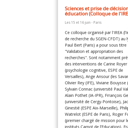
Sciences et prise de décisio
éducation (Colloque de l'IR
Les 15 et 16 juin - Paris
Ce colloque organisé par l'IREA (l'i
de recherche du SGEN-CFDT) au l
Paul Bert (Paris) a pour sous titre
"Validation et appropriation des
recherches". Sont notamment pr
des interventions de Carine Royer
(psychologie cognitive, ESPE de
Versailles), Ange Ansour (les Savan
Olivier Rey (IFE), Viviane Bouysse 
Sylvain Connac (université Paul Val
Alain Pothet (IA-IPR), Frrançois G
(université de Cergy-Pontoise), Ja
Ginestié (ESPE Aix-Marseille), Phil
Watrelot (ESPE de Paris), Roger 
(premier chargé de mission pour l
instituts Carnot de l’Education), F