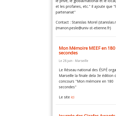
le privé, le global/national et le loc
et les profanes, etc." Il ajoute que
partenariat"
Contact : Stanislas Morel (stanisla
(manon.pesle@univ-st-etienne.fr)
Mon Mémoire MEEF en 180
secondes
Le 28 juin - Marseille
Le Réseau national des ÉSPÉ orga
Marseille la finale dela 3e édition 
concours "Mon mémoire en 180
secondes"
Le site
ici
Journée des Girafes Awards