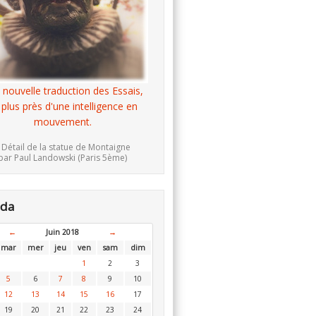
 nouvelle traduction des Essais,
 plus près d'une intelligence en
mouvement.
 Détail de la statue de Montaigne
par Paul Landowski (Paris 5ème)
nda
←
Juin 2018
→
mar
mer
jeu
ven
sam
dim
1
2
3
5
6
7
8
9
10
12
13
14
15
16
17
19
20
21
22
23
24