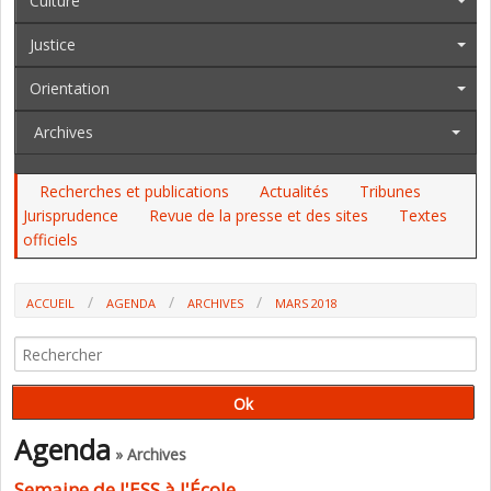
Culture
Justice
Orientation
Archives
Recherches et publications
Actualités
Tribunes
Jurisprudence
Revue de la presse et des sites
Textes
officiels
ACCUEIL
AGENDA
ARCHIVES
MARS 2018
Agenda
» Archives
Semaine de l'ESS à l'École