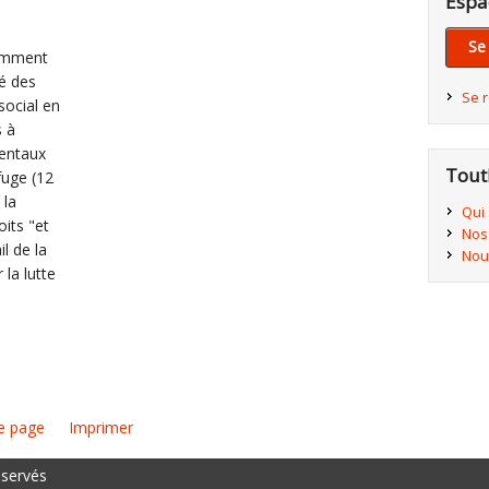
Espa
Se
Comment
té des
Se 
social en
s à
mentaux
Tout
fuge (12
 la
Qui
its "et
Nos
l de la
Nou
la lutte
e page
Imprimer
éservés