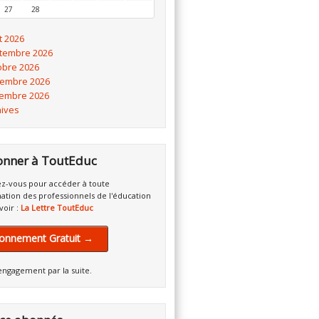
27
28
t 2026
tembre 2026
obre 2026
embre 2026
embre 2026
hives
onner à ToutEduc
z-vous pour accéder à toute
mation des professionnels de l'éducation
voir :
La Lettre ToutEduc
onnement Gratuit →
engagement par la suite.