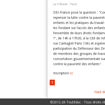
Le 3 février - Paris
DEI-France pose la question : "
repenser la lutte contre la pauvre
enfants et les pratiques du travail 
les fondant sur l’accès des enfant
l’ensemble de leurs droits fonda
?", de 14h à 17h30, à la Cité de re
rue Cantagrel Paris 13è) et espère
participation du Défenseur des Dro
de membres des groupes de travai
concertation gouvernementale sur 
contre la pauvreté des enfants".
Inscription
ici
1
Haut d
©2012-26 ToutEduc - Tous droits r