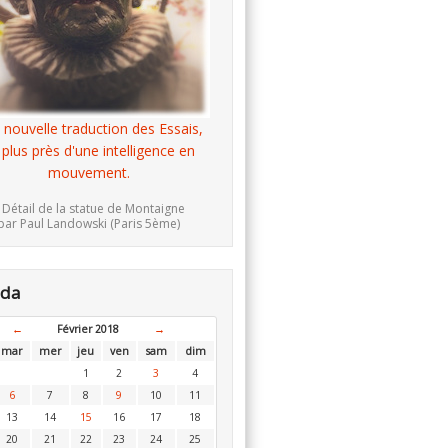
 nouvelle traduction des Essais,
 plus près d'une intelligence en
mouvement.
 Détail de la statue de Montaigne
par Paul Landowski (Paris 5ème)
nda
←
Février 2018
→
mar
mer
jeu
ven
sam
dim
1
2
3
4
6
7
8
9
10
11
13
14
15
16
17
18
20
21
22
23
24
25