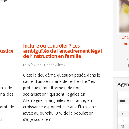
che...
Une
au
Inclure ou contrôler ? Les
justice
ambiguïtés de l’encadrement légal
de l’instruction en famille
*
Le 6 février - Gennevilliers
C'est la deuxième question posée dans le
cadre d'un séminaire de recherche "les
Age
cats de
pratiques, multiformes, de non
onal des
scolarisation" qui sont llégales en
Allemagne, marginales en France, en
lun
était de
croissance exponentielle aux États-Unis
(avec aujourd’hui 3 % de la population
5
t.
d’âge scolaire)"
12
19