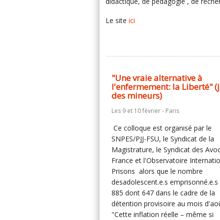
didactique, de pédagogie , de recher
Le site
ici
"Une vraie alternative à
l'enfermement: la Liberté" (
des mineurs)
Les 9 et 10 février - Paris
Ce colloque est organisé par le
SNPES/PJJ-FSU, le Syndicat de la
Magistrature, le Syndicat des Avo
France et l'Observatoire Internati
Prisons alors que le nombre
desadolescent.e.s emprisonné.e.s 
885 dont 647 dans le cadre de la
détention provisoire au mois d'aoû
"Cette inflation réelle – même si