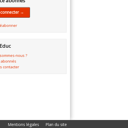
ce abonnés
 connecter →
réabonner
Educ
 sommes-nous ?
 abonnés
s contacter
Mentions légales
Plan du site