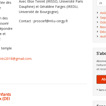
Avec Elise Tenret (IRISSO, Université Paris
fiée dès
26
Dauphine) et Géraldine Farges (IREDU,
e
Université de Bourgogne).
s
Aoû
Sep
n des
Contact : proscief@ml.u-cergy.fr
Oct
’ouvrir
Nov
répondre
Déc
e et
Arc
.
u temple
S'ab
fants2018@gmail.com
.
Abonne
l'infor
et rece
Ab
* Sans 
enfants
x (DEI